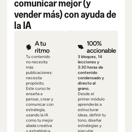
comunicar mejor (y
vender más) con ayuda de
la IA
A tu
100%
ritmo
accionable
Tu contenido
3 bloques, 14
no necesita
lecciones y
más
3:30 horas de
publicaciones:
contenido
necesita
condensado y
propósito.
directo al
Este curso te
grano.
enseña a
Desde el
pensar, crear y
primer módulo
comunicar con
aprenderás a
estrategia,
estructurar
usando la IA
ideas, definir tu
como tu mejor
tono, diseñar
aliada creativa
estrategias y
y estratégica.
ejecutar