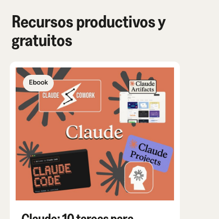
Recursos productivos y
gratuitos
Ebook
Ebook
Claude: 10 tareas para
Gemin