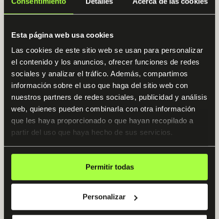
Consentimiento
Detalles
Acerca de las cookies
Esta página web usa cookies
Las cookies de este sitio web se usan para personalizar
el contenido y los anuncios, ofrecer funciones de redes
Finanzas con Claude
sociales y analizar el tráfico. Además, compartimos
información sobre el uso que haga del sitio web con
100% práctico
Acceso 12 meses
nuestros partners de redes sociales, publicidad y análisis
web, quienes pueden combinarla con otra información
Triple mentorización
4.9 / 5
que les haya proporcionado o que hayan recopilado a
partir del uso que haya hecho de sus servicios.
El sistema definitivo para CFOs, controllers, inversores y
directivos que quieren multiplicar su productividad,
automatizar el reporting ejecutivo y previsiones de
tesorería y diseñar tesis de inversión profesionales
Permitir todas
utilizando la IA más avanzada del mundo. Sin tocar una
sola línea de código.
Empezamos: Martes, 23 de Junio
Personalizar
Ver programa