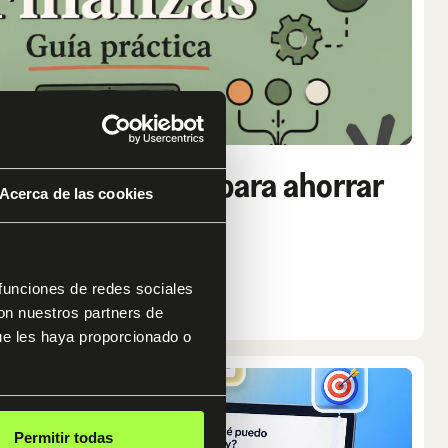
as: guía práctica para ahorrar
Acerca de las cookies
zar mejor
 funciones de redes sociales
con nuestros partners de
ue les haya proporcionado o
Permitir todas