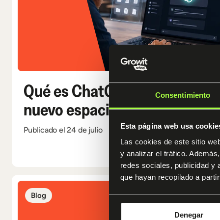
Qué es ChatGPT Work: guía c
Consentimiento
nuevo espacio de trabajo con
Esta página web usa cookie
Publicado el 24 de julio
Las cookies de este sitio we
y analizar el tráfico. Ademá
redes sociales, publicidad y
que hayan recopilado a parti
Blog
Denegar