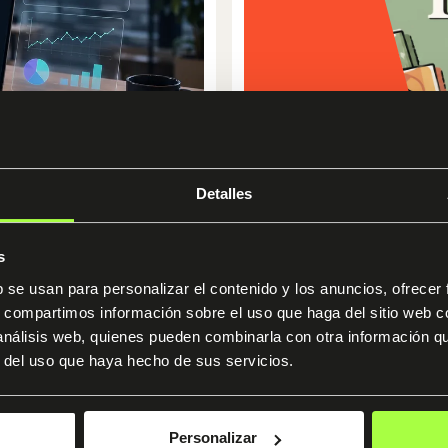
ompleta del
IA para finanz
Detalles
 IA de OpenAI
tiempo y anali
s
Publicado el 11 de junio
b se usan para personalizar el contenido y los anuncios, ofrecer
s, compartimos información sobre el uso que haga del sitio web 
 análisis web, quienes pueden combinarla con otra información q
r del uso que haya hecho de sus servicios.
Blog
Personalizar