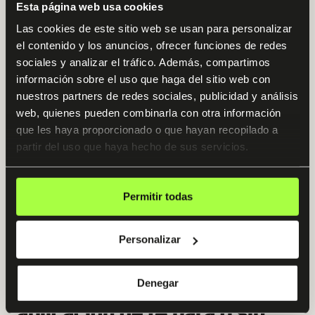
Esta página web usa cookies
Otter.ai
Las cookies de este sitio web se usan para personalizar
el contenido y los anuncios, ofrecer funciones de redes
Graba lo que dices y lo convierte automáticamente en texto.
sociales y analizar el tráfico. Además, compartimos
Ideal para transcribir reuniones, hacer notas de clase o dictar
información sobre el uso que haga del sitio web con
ideas mientras caminas.
nuestros partners de redes sociales, publicidad y análisis
web, quienes pueden combinarla con otra información
que les haya proporcionado o que hayan recopilado a
partir del uso que haya hecho de sus servicios.
Lensa
Una app de edición de imágenes con IA. Mejora retratos, cambia
Permitir todas
fondos, crea efectos… y todo desde el móvil.
Personalizar
Cómo elegir la mejor
Denegar
aplicación de IA para ti sin