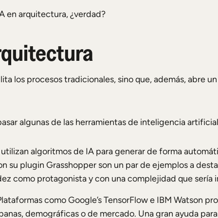
IA en arquitectura, ¿verdad?
rquitectura
ita los procesos tradicionales, sino que, además, abre un 
sar algunas de las herramientas de inteligencia artificia
 utilizan algoritmos de IA para generar de forma automá
on su plugin Grasshopper son un par de ejemplos a dest
idez como protagonista y con una complejidad que sería
 Plataformas como Google’s TensorFlow e IBM Watson pro
banas, demográficas o de mercado. Una gran ayuda para l