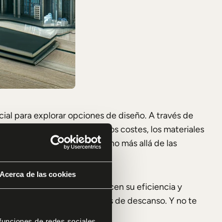
icial para explorar opciones de diseño. A través de
es como las dimensiones, los costes, los materiales
ivas e innovadoras yendo mucho más allá de las
Acerca de las cookies
ir distribuciones que maximicen su eficiencia y
ión de salas, oficinas o áreas de descanso. Y no te
atural o la accesibilidad.
 funciones de redes sociales