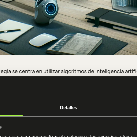
egia se centra en utilizar algoritmos de inteligencia artif
e un buen puñado de diseños, teniendo en cuenta variabl
supone esto? La posibilidad de explorar soluciones creat
Detalles
A también es capaz de analizar el uso del espacio y suger
ón de la disposición interna de los edificios y la ubicac
s
enta factores como el flujo de personas, la iluminación n
b se usan para personalizar el contenido y los anuncios, ofrecer