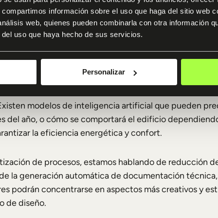
s, compartimos información sobre el uso que haga del sitio web 
vo, la IA puede anticipar cómo se comportarán los edifici
 análisis web, quienes pueden combinarla con otra información q
r del uso que haya hecho de sus servicios.
do inmobiliario o el impacto de nuevas tecnologías. Esta
ación, puesto que permite realizar ajustes proactivos que
Personalizar
 climáticas y lumínicas
: La simulación ambiental utiliza
 Existen modelos de inteligencia artificial que pueden pre
s del año, o cómo se comportará el edificio dependiendo 
antizar la eficiencia energética y confort.
tización de procesos, estamos hablando de reducción del 
sde la generación automática de documentación técnica, 
dores podrán concentrarse en aspectos más creativos y es
so de diseño.