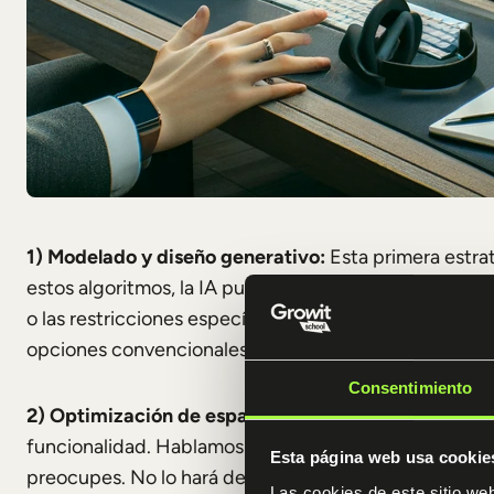
1) Modelado y diseño generativo:
Esta primera estrat
estos algoritmos, la IA puede generar automáticament
o las restricciones específicas del proyecto. ¿Y qué 
opciones convencionales.
Consentimiento
2) Optimización de espacios y funcionalidades:
La I
funcionalidad. Hablamos de aspectos como la optimizaci
Esta página web usa cookie
preocupes. No lo hará de forma aleatoria. Tendrá en cu
Las cookies de este sitio we