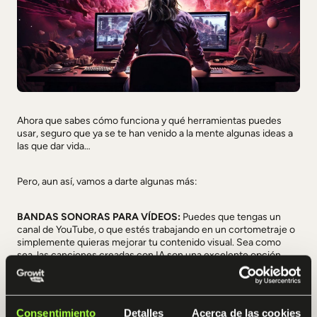
Ahora que sabes cómo funciona y qué herramientas puedes
usar, seguro que ya se te han venido a la mente algunas ideas a
las que dar vida…
Pero, aun así, vamos a darte algunas más:
BANDAS SONORAS PARA VÍDEOS:
Puedes que tengas un
canal de YouTube, o que estés trabajando en un cortometraje o
simplemente quieras mejorar tu contenido visual. Sea como
sea, las canciones creadas con IA son una excelente opción
para añadir música de fondo a casi lo que sea.
PROYECTOS MUSICALES PERSONALES:
Si siempre has
Consentimiento
Detalles
Acerca de las cookies
querido experimentar con la música, pero nunca has tenido muy