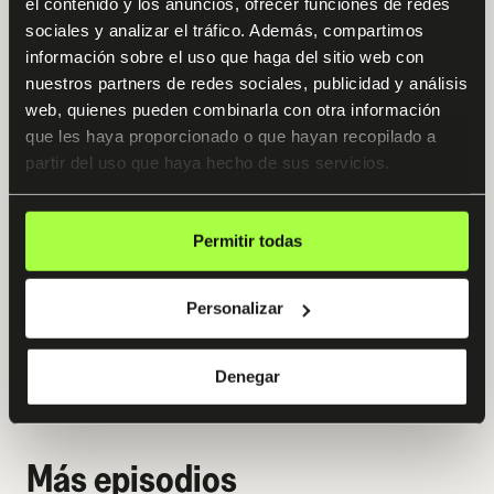
100% práctico
Acceso 12 meses
el contenido y los anuncios, ofrecer funciones de redes
sociales y analizar el tráfico. Además, compartimos
Triple mentorización
4.9 / 5
información sobre el uso que haga del sitio web con
nuestros partners de redes sociales, publicidad y análisis
El sistema definitivo para CFOs, controllers, inversores y
web, quienes pueden combinarla con otra información
directivos que quieren multiplicar su productividad,
que les haya proporcionado o que hayan recopilado a
automatizar el reporting ejecutivo y previsiones de
tesorería y diseñar tesis de inversión profesionales
partir del uso que haya hecho de sus servicios.
utilizando la IA más avanzada del mundo. Sin tocar una
sola línea de código.
Empezamos: Martes, 23 de Junio
Permitir todas
Ver programa
Personalizar
Denegar
Ver todos los programas
Más episodios