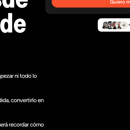
Quiero mi
 de
pezar ni todo lo
dida, convertirlo en
 será recordar cómo