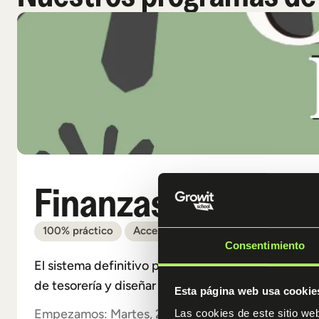
Finanzas con Clau
100% práctico
Acceso 12 meses
Triple mentoriza
Consentimiento
El sistema definitivo para CFOs, controllers, inver
de tesorería y diseñar tesis de inversión profesion
Esta página web usa cookie
Empezamos: Martes, 23 de Junio
Las cookies de este sitio we