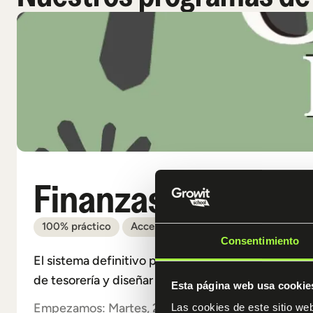
Finanzas con Clau
100% práctico
Acceso 12 meses
Triple mentoriza
Consentimiento
El sistema definitivo para CFOs, controllers, inver
de tesorería y diseñar tesis de inversión profesion
Esta página web usa cookie
Empezamos: Martes, 23 de Junio
Las cookies de este sitio we