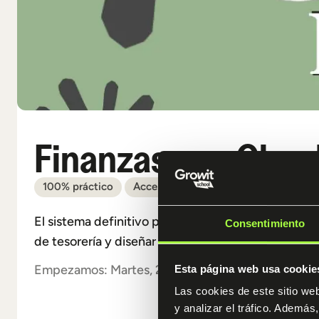
Finanzas con Clau
100% práctico
Acceso 12 meses
Triple mentoriza
El sistema definitivo para CFOs, controllers, inver
Consentimiento
de tesorería y diseñar tesis de inversión profesion
Empezamos: Martes, 23 de Junio
Esta página web usa cookie
Las cookies de este sitio we
y analizar el tráfico. Ademá