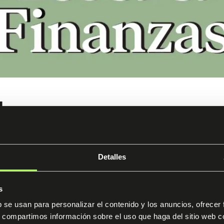
de
ción
4.9 / 5
sores y directivos que quieren multiplicar su productivid
Detalles
ales utilizando la IA más avanzada del mundo. Sin tocar un
s
b se usan para personalizar el contenido y los anuncios, ofrecer
Ver programa
s, compartimos información sobre el uso que haga del sitio web 