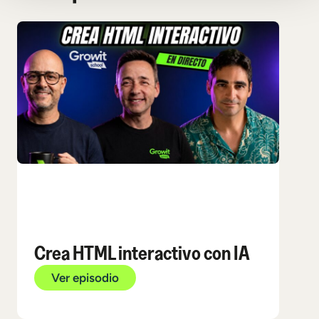
Fab
cul
Crea HTML interactivo con IA
má
Ver episodio
V