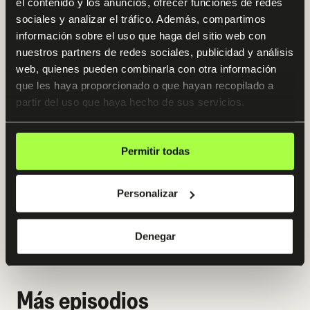
100% práctico
Acceso 12 meses
el contenido y los anuncios, ofrecer funciones de redes
sociales y analizar el tráfico. Además, compartimos
Triple mentorización
4.9 / 5
información sobre el uso que haga del sitio web con
nuestros partners de redes sociales, publicidad y análisis
El sistema definitivo para CFOs, controllers, inversores y
web, quienes pueden combinarla con otra información
directivos que quieren multiplicar su productividad,
que les haya proporcionado o que hayan recopilado a
automatizar el reporting ejecutivo y previsiones de
tesorería y diseñar tesis de inversión profesionales
partir del uso que haya hecho de sus servicios.
utilizando la IA más avanzada del mundo. Sin tocar una
sola línea de código.
Empezamos: Martes, 23 de Junio
Permitir todas
Ver programa
Personalizar
Denegar
Ver todos los programas
Más episodios