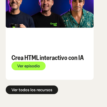
Fab
cul
Crea HTML interactivo con IA
má
Ver episodio
V
Ver todos los recursos