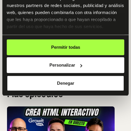
automatizar el reporting ejecutivo y previsiones de
nuestros partners de redes sociales, publicidad y análisis
tesorería y diseñar tesis de inversión profesionales
web, quienes pueden combinarla con otra información
utilizando la IA más avanzada del mundo. Sin tocar una
sola línea de código.
que les haya proporcionado o que hayan recopilado a
partir del uso que haya hecho de sus servicios.
Empezamos: Martes, 23 de Junio
Ver programa
Permitir todas
Personalizar
Ver todos los programas
Denegar
Más episodios