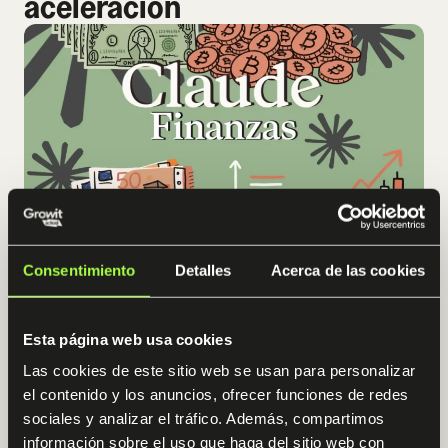
aceleración
Consentimiento
Detalles
Acerca de las cookies
Finanzas con Claude
100% práctico
Acceso 12 meses
Esta página web usa cookies
Las cookies de este sitio web se usan para personalizar
Triple mentorización
4.9 / 5
el contenido y los anuncios, ofrecer funciones de redes
sociales y analizar el tráfico. Además, compartimos
El sistema definitivo para CFOs, controllers, inversores y
directivos que quieren multiplicar su productividad,
información sobre el uso que haga del sitio web con