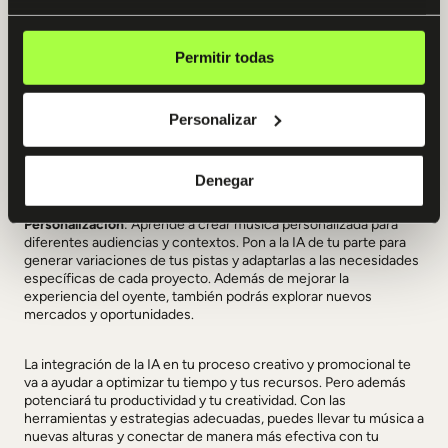
plataformas facilitan la creación de música en equipo,
permitiendo que varios usuarios trabajen juntos en tiempo real.
Permitir todas
Optimización de la promoción
: Utiliza la IA también para analizar
el comportamiento de tu audiencia y ajustar tus estrategias de
Personalizar
marketing. Las herramientas de análisis basadas en IA pueden
proporcionarte insights de mucho valor sobre cómo tu música
está siendo recibida y qué ajustes puedes hacer para mejorar su
alcance y efectividad.
Denegar
Personalización
: Aprende a crear música personalizada para
diferentes audiencias y contextos. Pon a la IA de tu parte para
generar variaciones de tus pistas y adaptarlas a las necesidades
específicas de cada proyecto. Además de mejorar la
experiencia del oyente, también podrás explorar nuevos
mercados y oportunidades.
La integración de la IA en tu proceso creativo y promocional te
va a ayudar a optimizar tu tiempo y tus recursos. Pero además
potenciará tu productividad y tu creatividad. Con las
herramientas y estrategias adecuadas, puedes llevar tu música a
nuevas alturas y conectar de manera más efectiva con tu