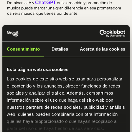
ChatGPT
Dominar la IA y
en la creación y promoción de
música puede marcar una gran diferencia en esa prometedora
carrera musical que tienes por delante.
Por aquí te dejamos un buen puñado de consejos para que
logres tu objetivo:
Formación continua
: Inscríbete en cursos especializados
Consentimiento
Detalles
Acerca de las cookies
curso de ChatGPT e IA
(como nuestro
, sin ir más lejos),
para aprender a manejar las herramientas de IA y sacarles el
máximo provecho. Solo a través de la formación podrás estar al
Esta página web usa cookies
día con las últimas tendencias y técnicas en el uso de IA para la
música.
Las cookies de este sitio web se usan para personalizar
el contenido y los anuncios, ofrecer funciones de redes
Experimentación
: No tengas miedo de experimentar con
sociales y analizar el tráfico. Además, compartimos
diferentes herramientas y técnicas. Métete de lleno en ellas
información sobre el uso que haga del sitio web con
para explorar nuevas formas de componer y producir música. La
experimentación es clave para descubrir nuevas posibilidades y
nuestros partners de redes sociales, publicidad y análisis
desarrollar tu propio estilo.
web, quienes pueden combinarla con otra información
que les haya proporcionado o que hayan recopilado a
Colaboración
: La IA puede convertirse en una gran aliada para
partir del uso que haya hecho de sus servicios.
colaborar con otros músicos y productores. De hecho, algunas