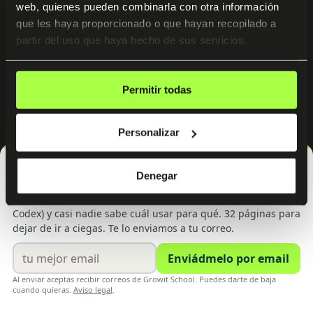
web, quienes pueden combinarla con otra información
Programas
que les haya proporcionado o que hayan recopilado a
partir del uso que haya hecho de sus servicios.
Para empresas
Comunidad
Permitir todas
Recursos
Personalizar
Blog
Denegar
Legal
Cookies
Privacidad
Términos
© 2026 Growit. Todos los derechos reservados