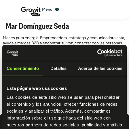
Mar Domínguez Seda
Mar es pura energía. Emprendedora, estratega y comunicadora nata,
ayuda a marcas B2B a encontrar su voz, conectar con las personas
adecuadas y construir relaciones que duran.
Desde su agencia, La Malcriada, crea estrategias de contenido y
marca que generan oportunidades de negocio reales.
Consentimiento
Detalles
Acerca de las cookies
Su enfoque une datos, estrategia y creatividad con una máxima
clara: no se trata de hablar más, sino de decir mejor.
Esta página web usa cookies
Curiosa, inquieta y adicta al café, Mar combina experiencia, método y
sentido del humor para que aprendas a usar la IA sin perder tu
Las cookies de este sitio web se usan para personalizar
autenticidad.
el contenido y los anuncios, ofrecer funciones de redes
Prepárate para un curso lleno de ideas, energía y contenido que
sociales y analizar el tráfico. Además, compartimos
funciona (porque está probado en clientes exigentes).
información sobre el uso que haga del sitio web con
nuestros partners de redes sociales, publicidad y análisis