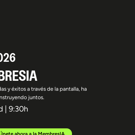
026
BRESIA
y éxitos a través de la pantalla, ha
onstruyendo juntos.
d | 9:30h
Únete ahora a la MembresIA