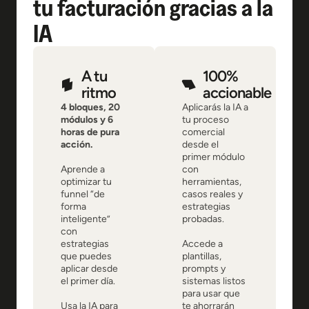
tu facturación gracias a la
IA
A tu
100%
ritmo
accionable
4 bloques, 20
Aplicarás la IA a
módulos y 6
tu proceso
horas de pura
comercial
acción.
desde el
primer módulo
Aprende a
con
optimizar tu
herramientas,
funnel “de
casos reales y
forma
estrategias
inteligente”
probadas.
con
estrategias
Accede a
que puedes
plantillas,
aplicar desde
prompts y
el primer día.
sistemas listos
para usar que
Usa la IA para
te ahorrarán