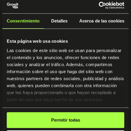
Herramientas automatización Linkedin
& scraping
Consentimiento
Detalles
Acerca de las cookies
Bonus 1
Esta página web usa cookies
Auditoría de GPTs personalizados con
Verónica González
Las cookies de este sitio web se usan para personalizar
el contenido y los anuncios, ofrecer funciones de redes
sociales y analizar el tráfico. Además, compartimos
información sobre el uso que haga del sitio web con
Bonus 2
nuestros partners de redes sociales, publicidad y análisis
Crea paso a paso tu asistente de voz
web, quienes pueden combinarla con otra información
que les haya proporcionado o que hayan recopilado a
partir del uso que haya hecho de sus servicios.
Bonus 3
Multiplica tus ventas con una
prospección automatizada
Permitir todas