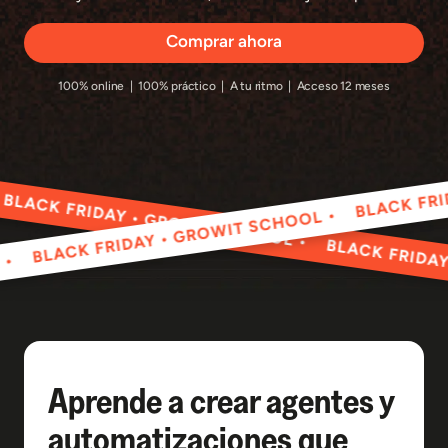
Comprar ahora
100% online | 100% práctico | A tu ritmo | Acceso 12 meses
BLA
 FRIDAY • GROWIT SCHOOL •
BLACK FRIDAY • GROWIT SCHOOL •
BLACK FRIDAY • GR
SCHOOL •
Aprende a crear agentes y
automatizaciones que