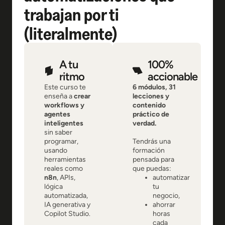
trabajan por ti
(literalmente)
A tu
100%
ritmo
accionable
Este curso te
6 módulos, 31
enseña a
crear
lecciones y
workflows y
contenido
agentes
práctico de
inteligentes
verdad.
sin saber
programar,
Tendrás una
usando
formación
herramientas
pensada para
reales como
que puedas:
n8n
, APIs,
automatizar
lógica
tu
automatizada,
negocio,
IA generativa y
ahorrar
Copilot Studio.
horas
cada