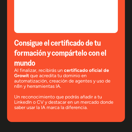
Consigue el certificado de tu
formación y compártelo con el
mundo
Al finalizar, recibirás un
certificado oficial de
Growit
que acredita tu dominio en
automatización, creación de agentes y uso de
n8n y herramientas IA.
Un reconocimiento que podrás añadir a tu
LinkedIn o CV y destacar en un mercado donde
saber usar la IA marca la diferencia.