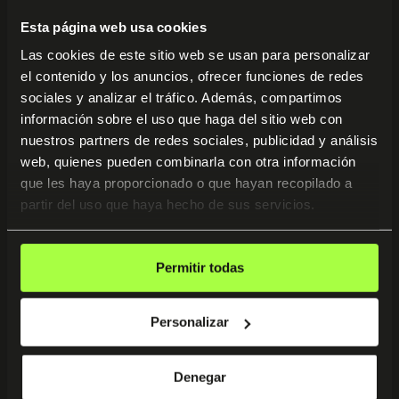
Comprar ahora
Esta página web usa cookies
Las cookies de este sitio web se usan para personalizar
el contenido y los anuncios, ofrecer funciones de redes
sociales y analizar el tráfico. Además, compartimos
información sobre el uso que haga del sitio web con
nuestros partners de redes sociales, publicidad y análisis
Contenido del
web, quienes pueden combinarla con otra información
curso
que les haya proporcionado o que hayan recopilado a
partir del uso que haya hecho de sus servicios.
MÓDULO 1 — Conoce a tu
Permitir todas
mentor y lo que vas a aprender
Personalizar
Bienvenida con Iván Monells: quién es, cómo enseña y
cómo te ayudará a crear agentes que trabajan por ti.
Denegar
MÓDULO 2 — n8n