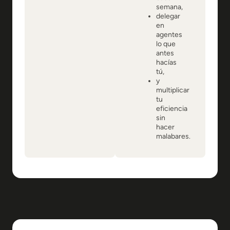
semana,
delegar
en
agentes
lo que
antes
hacías
tú,
y
multiplicar
tu
eficiencia
sin
hacer
malabares.